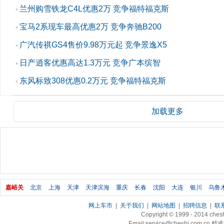
兰州购雪铁龙C4L优惠2万 竞争福特福克斯
▪
宝马2系现车最高优惠2万 竞争奔驰B200
▪
广汽传祺GS4售价9.98万元起 竞争景逸X5
▪
日产逍客优惠高达1.3万元 竞争广本缤智
▪
东风标致308优惠0.2万元 竞争福特福克斯
▪
加载更多
嘉峪关
北京
上海
天津
天津滨海
重庆
长春
沈阳
大连
银川
乌鲁
网上车市
|
关于我们
|
网站地图
|
招聘信息
|
联
Copyright © 1999 - 2014 ch
Email:service@cheshi.