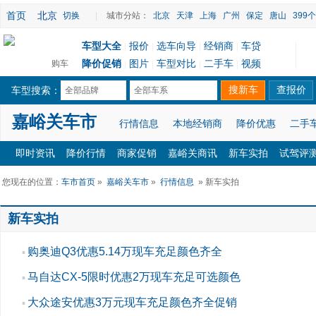
首页
北京
切换
|
城市分站：
北京
天津
上海
广州
保定
唐山
399
车型大全
报价
选车向导
经销商
车贷
|
|
|
|
降价促销
图片
车型对比
二手车
视频
购车
|
|
|
|
车型搜索：
全部品牌
全部车系
嘉峪关车市
行情信息
本地经销商
降价优惠
二手
即时资讯
降价行情
商家促销
嘉峪关商讯
新车实拍
试驾评
您现在的位置：
车市首页
»
嘉峪关车市
»
行情信息
» 新车实拍
新车实拍
购奥迪Q3优惠5.14万现车充足颜色齐全
▪
马自达CX-5限时优惠2万现车充足可选颜色
▪
大众途安优惠3万元现车充足颜色齐全促销
▪